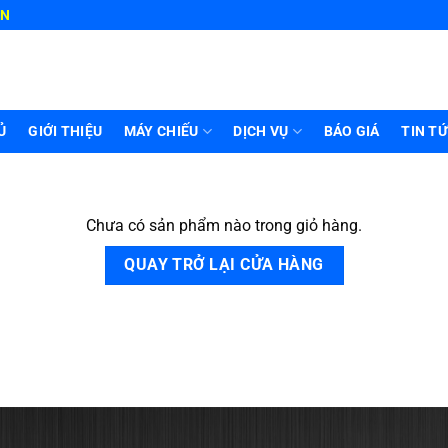
HN
Ủ
GIỚI THIỆU
MÁY CHIẾU
DỊCH VỤ
BÁO GIÁ
TIN T
Chưa có sản phẩm nào trong giỏ hàng.
QUAY TRỞ LẠI CỬA HÀNG