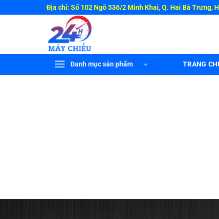
Bỏ
Địa chỉ: Số 102 Ngõ 536/2 Minh Khai, Q. Hai Bà Trưng, 
qua
nội
dung
Danh mục sản phẩm
TRANG CH