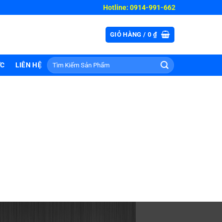
Hotline: 0914-991-662
GIỎ HÀNG /
0
₫
Tìm
ỨC
LIÊN HỆ
kiếm: