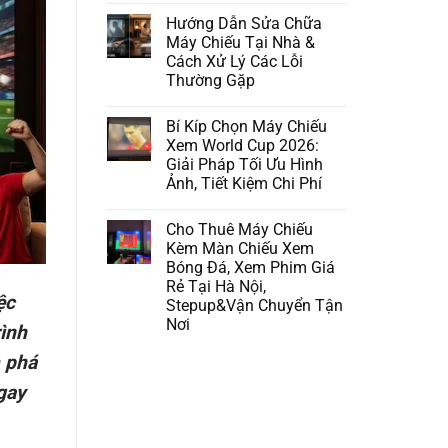
Hướng Dẫn Sửa Chữa
Máy Chiếu Tại Nhà &
Cách Xử Lý Các Lỗi
Thường Gặp
Bí Kíp Chọn Máy Chiếu
Xem World Cup 2026:
Giải Pháp Tối Ưu Hình
Ảnh, Tiết Kiệm Chi Phí
Cho Thuê Máy Chiếu
Kèm Màn Chiếu Xem
Bóng Đá, Xem Phim Giá
Rẻ Tại Hà Nội,
ệc
Stepup&Vận Chuyển Tận
Nơi
rình
m phá
ngay