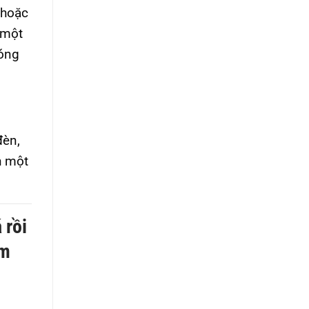
 hoặc
 một
bóng
đèn,
h một
 rồi
em