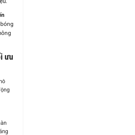
ệu.
ến
 bóng
không
i ưu
khô
động
màn
đáng