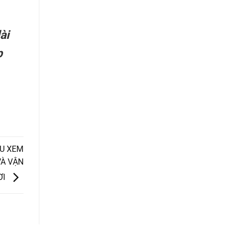
ài
p
ẾU XEM
VÀ VẬN
ƠI