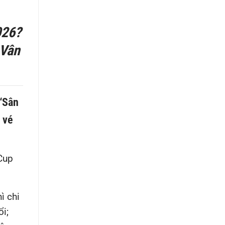
026?
 Vân
 “Sân
 vé
Cup
ì chi
i;