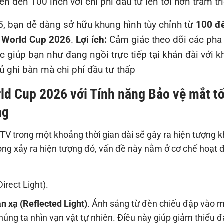
n đến 100 inch với chi phí đầu tư lên tới hơn trăm tri
5, bạn dễ dàng sở hữu khung hình tùy chỉnh từ
100 đ
u World Cup 2026
.
Lợi ích:
Cảm giác theo dõi các pha
c giúp bạn như đang ngồi trực tiếp tại khán đài với 
ủ ghi bàn mà chi phí đầu tư thấp
d Cup 2026 với Tính năng Bảo vệ mắt tố
ng
 TV trong một khoảng thời gian dài sẽ gây ra hiện tượng 
hông xảy ra hiện tượng đó, vấn đề này nằm ở cơ chế hoạt 
irect Light).
n xạ (Reflected Light)
. Ánh sáng từ đèn chiếu đập vào 
húng ta nhìn vạn vật tự nhiên. Điều này giúp giảm thiểu 