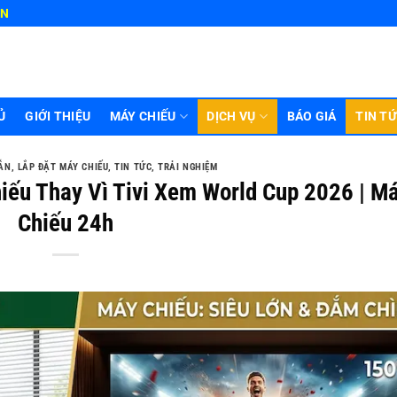
HN
Ủ
GIỚI THIỆU
MÁY CHIẾU
DỊCH VỤ
BÁO GIÁ
TIN T
ẪN
,
LẮP ĐẶT MÁY CHIẾU
,
TIN TỨC
,
TRẢI NGHIỆM
iếu Thay Vì Tivi Xem World Cup 2026 | M
Chiếu 24h