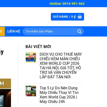
Hotline: 0914-991-662
GIỎ HÀNG /
0
₫
Tìm
ỨC
LIÊN HỆ
kiếm:
BÀI VIẾT MỚI
áy
DỊCH VỤ CHO THUÊ MÁY
CHIẾU KÈM MÀN CHIẾU
XEM WORLD CUP 2026
TẠI HÀ NỘI, GIÁ TỐT, HỖ
TRỢ VÀ VẬN CHUYỂN
LẮP ĐẶT TẬN NƠI
Top 5 Lý Do Nên Dùng
Máy Chiếu Thay Vì Tivi
Xem World Cup 2026 |
Máy Chiếu 24h