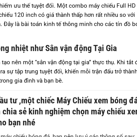
 chiếm ưu thế tuyệt đối. Một combo máy chiếu Full HD
iếu 120 inch có giá thành thấp hơn rất nhiều so với
. Đây là bài toán kinh tế thông minh cho các tín đồ 
ng nhiệt như Sân vận động Tại Gia
tạo nên một “sân vận động tại gia” thực thụ. Khi tắt 
a sự tập trung tuyệt đối, khiến mỗi trận đấu trở thàn
trong gia đình và bạn bè.
đầu tư ,một chiếc Máy Chiếu xem bóng đá
 chia sẻ kinh nghiệm chọn máy chiếu x
ho bạn nhé
a máy chiếu bóng đá, bạn nên lưu ý các thông số sau: