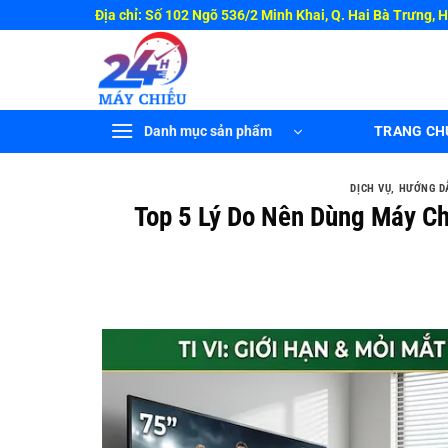
Bỏ
Địa chỉ: Số 102 Ngõ 536/2 Minh Khai, Q. Hai Bà Trưng, 
qua
nội
dung
Danh mục sản phẩm
TRANG CH
DỊCH VỤ
,
HƯỚNG D
Top 5 Lý Do Nên Dùng Máy Ch