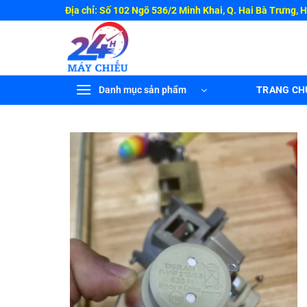
Bỏ
Địa chỉ: Số 102 Ngõ 536/2 Minh Khai, Q. Hai Bà Trưng, 
qua
nội
dung
Danh mục sản phẩm
TRANG CH