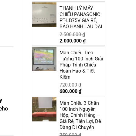
gốc
hiện
THANH LÝ MÁY
là:
tại
CHIẾU PANASONIC
3.200.000 ₫.
là:
PT-LB75V GIÁ RẺ,
2.800.000 ₫.
BẢO HÀNH LÂU DÀI
2.500.000
₫
Giá
Giá
2.000.000
₫
gốc
hiện
Màn Chiếu Treo
là:
tại
Tường 100 Inch Giải
2.500.000 ₫.
là:
Pháp Trình Chiếu
2.000.000 ₫.
Hoàn Hảo & Tiết
Kiệm
720.000
₫
Giá
Giá
680.000
₫
gốc
hiện
y
Màn Chiếu 3 Chân
là:
tại
 cho
100 Inch Nguyên
720.000 ₫.
là:
Hộp, Chính Hãng –
680.000 ₫.
Giá Rẻ, Tiện Lợi, Dễ
Dàng Di Chuyển
750.000
₫