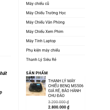
Máy chiếu cũ
Máy Chiếu Trường Học
Máy Chiếu Văn Phòng
Máy Chiếu Xem Phim
Máy Tính Laptop
Phụ kiện máy chiếu
Thanh Lý Siêu Rẻ
hất
SẢN PHẨM
THANH LÝ MÁY
CHIẾU BENQ MS506
GIÁ RẺ, BẢO HÀNH
p
CHU ĐÁO
3.200.000
₫
Giá
Giá
2.800.000
₫