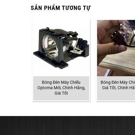
SẢN PHẨM TƯƠNG TỰ
áy Chiếu
Bóng Đèn Máy Chiếu
Bóng Đèn Máy Chi
Chính Hãng,
Optoma Mới, Chính Hãng,
Giá Tốt, Chính Hã
Tốt
Giá Tốt