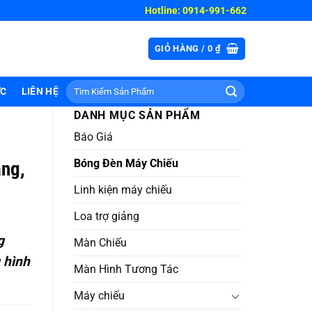
Hotline: 0914-991-662
GIỎ HÀNG /
0
₫
Tìm
ỨC
LIÊN HỆ
kiếm:
DANH MỤC SẢN PHẨM
Báo Giá
Bóng Đèn Máy Chiếu
ãng,
Linh kiện máy chiếu
Loa trợ giảng
g
Màn Chiếu
 hình
Màn Hình Tương Tác
Máy chiếu