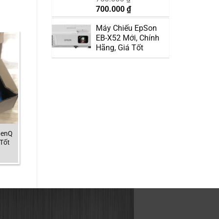
Giá
Giá
700.000
₫
gốc
hiện
Máy Chiếu EpSon
là:
tại
EB-X52 Mới, Chính
750.000 ₫.
là:
Hãng, Giá Tốt
700.000 ₫.
BenQ
 Tốt