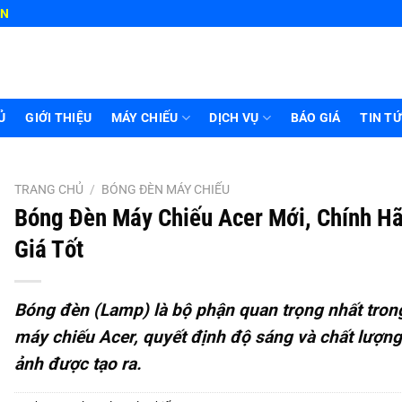
HN
Ủ
GIỚI THIỆU
MÁY CHIẾU
DỊCH VỤ
BÁO GIÁ
TIN T
TRANG CHỦ
/
BÓNG ĐÈN MÁY CHIẾU
Bóng Đèn Máy Chiếu Acer Mới, Chính H
Giá Tốt
Bóng đèn (Lamp) là bộ phận quan trọng nhất tron
máy chiếu Acer, quyết định độ sáng và chất lượng
ảnh được tạo ra.