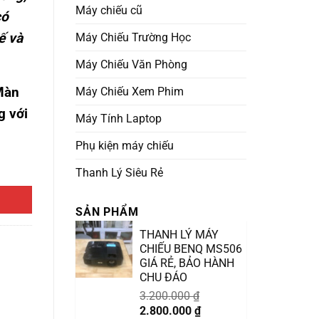
Máy chiếu cũ
có
ế và
Máy Chiếu Trường Học
Máy Chiếu Văn Phòng
Màn
Máy Chiếu Xem Phim
g với
Máy Tính Laptop
Phụ kiện máy chiếu
iết Kiệm số lượng
Thanh Lý Siêu Rẻ
SẢN PHẨM
THANH LÝ MÁY
CHIẾU BENQ MS506
GIÁ RẺ, BẢO HÀNH
CHU ĐÁO
3.200.000
₫
Giá
Giá
2.800.000
₫