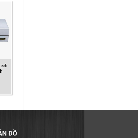
tech
nh
ẢN ĐỒ