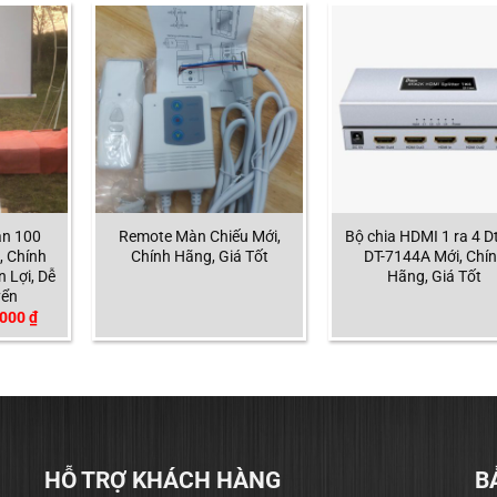
ân 100
Remote Màn Chiếu Mới,
Bộ chia HDMI 1 ra 4 D
, Chính
Chính Hãng, Giá Tốt
DT-7144A Mới, Chí
n Lợi, Dễ
Hãng, Giá Tốt
yển
Giá
.000
₫
hiện
tại
000 ₫.
là:
700.000 ₫.
HỖ TRỢ KHÁCH HÀNG
B