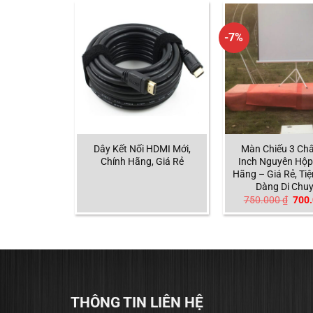
-7%
 Chiếu Kéo
Dây Kết Nối HDMI Mới,
Màn Chiếu 3 Ch
ộp Giá Tốt,
Chính Hãng, Giá Rẻ
Inch Nguyên Hộp
Dài Hạn
Hãng – Giá Rẻ, Tiệ
Dàng Di Chu
Giá
750.000
₫
700
gốc
là:
750.
THÔNG TIN LIÊN HỆ