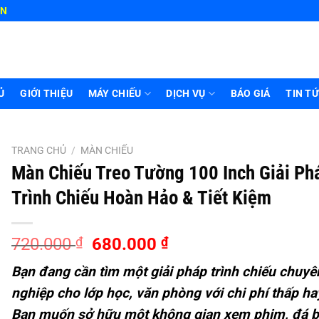
HN
Ủ
GIỚI THIỆU
MÁY CHIẾU
DỊCH VỤ
BÁO GIÁ
TIN T
TRANG CHỦ
/
MÀN CHIẾU
Màn Chiếu Treo Tường 100 Inch Giải Ph
Trình Chiếu Hoàn Hảo & Tiết Kiệm
Giá
Giá
720.000
₫
680.000
₫
gốc
hiện
Bạn đang cần tìm một giải pháp trình chiếu chuyê
là:
tại
nghiệp cho lớp học, văn phòng với chi phí thấp ha
720.000 ₫.
là:
680.000 ₫.
Bạn muốn sở hữu một không gian xem phim, đá b