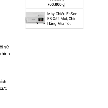
Giá
Giá
700.000
₫
gốc
hiện
Máy Chiếu EpSon
là:
tại
EB-X52 Mới, Chính
750.000 ₫.
là:
Hãng, Giá Tốt
700.000 ₫.
ôi sử
o hình
ích.
 cực