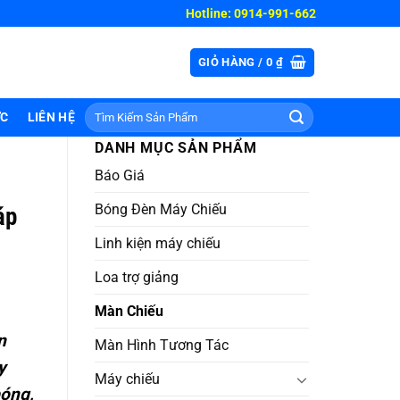
Hotline: 0914-991-662
GIỎ HÀNG /
0
₫
Tìm
ỨC
LIÊN HỆ
kiếm:
DANH MỤC SẢN PHẨM
Báo Giá
Bóng Đèn Máy Chiếu
áp
Linh kiện máy chiếu
Loa trợ giảng
Màn Chiếu
n
Màn Hình Tương Tác
y
Máy chiếu
óng,