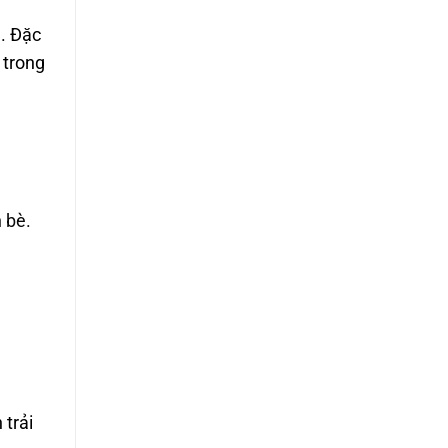
a. Đặc
 trong
 bè.
 trải