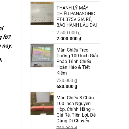
gốc
hiện
THANH LÝ MÁY
là:
tại
CHIẾU PANASONIC
3.200.000 ₫.
là:
PT-LB75V GIÁ RẺ,
2.800.000 ₫.
BẢO HÀNH LÂU DÀI
hí
2.500.000
₫
 lồ?
Giá
Giá
2.000.000
₫
gốc
hiện
n nay
.
Màn Chiếu Treo
là:
tại
Tường 100 Inch Giải
2.500.000 ₫.
là:
,
Pháp Trình Chiếu
2.000.000 ₫.
Hoàn Hảo & Tiết
Kiệm
720.000
₫
Giá
Giá
680.000
₫
gốc
hiện
Màn Chiếu 3 Chân
là:
tại
100 Inch Nguyên
720.000 ₫.
là:
Hộp, Chính Hãng –
680.000 ₫.
Giá Rẻ, Tiện Lợi, Dễ
Dàng Di Chuyển
750.000
₫