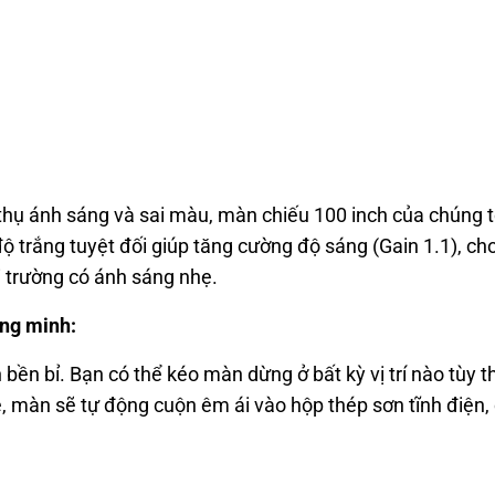
 thụ ánh sáng và sai màu, màn chiếu 100 inch của chúng t
độ trắng tuyệt đối giúp tăng cường độ sáng (Gain 1.1), ch
i trường có ánh sáng nhẹ.
ông minh:
ền bỉ. Bạn có thể kéo màn dừng ở bất kỳ vị trí nào tùy th
ẹ, màn sẽ tự động cuộn êm ái vào hộp thép sơn tĩnh điện,