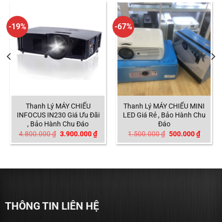
-19%
-67%
Thanh Lý MÁY CHIẾU
Thanh Lý MÁY CHIẾU MINI
INFOCUS IN230 Giá Ưu Đãi
LED Giá Rẻ , Bảo Hành Chu
, Bảo Hành Chu Đáo
Đáo
á
Giá
Giá
Giá
Giá
4.800.000
₫
3.900.000
₫
1.500.000
₫
500.000
₫
ện
gốc
hiện
gốc
hiện
là:
tại
là:
tại
4.800.000 ₫.
là:
1.500.000 ₫.
là:
900.000 ₫.
3.900.000 ₫.
500.00
THÔNG TIN LIÊN HỆ