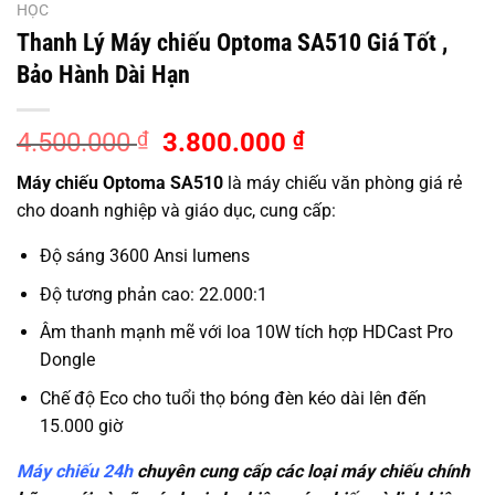
HỌC
Thanh Lý Máy chiếu Optoma SA510 Giá Tốt ,
Bảo Hành Dài Hạn
Giá
Giá
4.500.000
₫
3.800.000
₫
gốc
hiện
Máy chiếu Optoma SA510
là máy chiếu văn phòng giá rẻ
là:
tại
cho doanh nghiệp và giáo dục, cung cấp:
4.500.000 ₫.
là:
3.800.000 ₫.
Độ sáng 3600 Ansi lumens
Độ tương phản cao: 22.000:1
Âm thanh mạnh mẽ với loa 10W tích hợp HDCast Pro
Dongle
Chế độ Eco cho tuổi thọ bóng đèn kéo dài lên đến
15.000 giờ
Máy chiếu 24h
chuyên cung cấp các loại máy chiếu chính