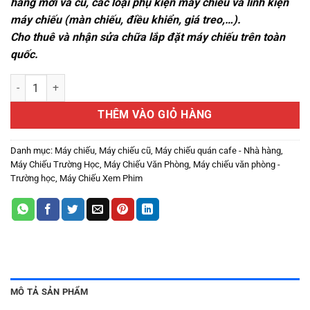
hãng mới và cũ, các loại phụ kiện máy chiếu và linh kiện
máy chiếu (màn chiếu, điều khiển, giá treo,…).
Cho thuê và nhận sửa chữa lắp đặt máy chiếu trên toàn
quốc.
Thanh Lý Máy chiếu Optoma SA510 Giá Tốt , Bảo Hành Dài Hạn số l
THÊM VÀO GIỎ HÀNG
Danh mục:
Máy chiếu
,
Máy chiếu cũ
,
Máy chiếu quán cafe - Nhà hàng
,
Máy Chiếu Trường Học
,
Máy Chiếu Văn Phòng
,
Máy chiếu văn phòng -
Trường học
,
Máy Chiếu Xem Phim
MÔ TẢ SẢN PHẨM