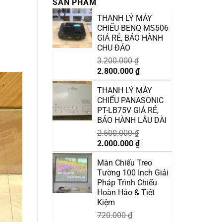
SẢN PHẨM
THANH LÝ MÁY
CHIẾU BENQ MS506
GIÁ RẺ, BẢO HÀNH
CHU ĐÁO
3.200.000
₫
Giá
Giá
2.800.000
₫
gốc
hiện
THANH LÝ MÁY
là:
tại
CHIẾU PANASONIC
3.200.000 ₫.
là:
PT-LB75V GIÁ RẺ,
2.800.000 ₫.
BẢO HÀNH LÂU DÀI
2.500.000
₫
Giá
Giá
2.000.000
₫
gốc
hiện
Màn Chiếu Treo
là:
tại
Tường 100 Inch Giải
2.500.000 ₫.
là:
Pháp Trình Chiếu
2.000.000 ₫.
Hoàn Hảo & Tiết
Kiệm
720.000
₫