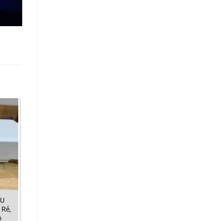
ẾU
 Rẻ,
o