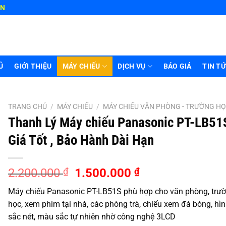
HN
Ủ
GIỚI THIỆU
MÁY CHIẾU
DỊCH VỤ
BÁO GIÁ
TIN T
TRANG CHỦ
/
MÁY CHIẾU
/
MÁY CHIẾU VĂN PHÒNG - TRƯỜNG H
Thanh Lý Máy chiếu Panasonic PT-LB51
Giá Tốt , Bảo Hành Dài Hạn
Giá
Giá
2.200.000
₫
1.500.000
₫
gốc
hiện
Máy chiếu Panasonic PT-LB51S phù hợp cho văn phòng, trư
là:
tại
học, xem phim tại nhà, các phòng trà, chiếu xem đá bóng, hì
2.200.000 ₫.
là:
sắc nét, màu sắc tự nhiên nhờ công nghệ 3LCD
1.500.000 ₫.