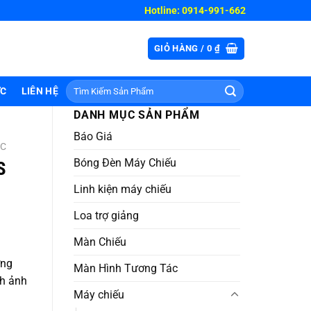
Hotline: 0914-991-662
GIỎ HÀNG /
0
₫
Tìm
ỨC
LIÊN HỆ
kiếm:
DANH MỤC SẢN PHẨM
Báo Giá
ỌC
Bóng Đèn Máy Chiếu
S
Linh kiện máy chiếu
Loa trợ giảng
Màn Chiếu
ờng
Màn Hình Tương Tác
nh ảnh
Máy chiếu