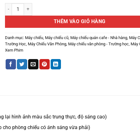
Thanh Lý Máy chiếu Panasonic PT-LB51S Giá Tốt , Bảo Hành Dài Hạ
THÊM VÀO GIỎ HÀNG
Danh mục:
Máy chiếu
,
Máy chiếu cũ
,
Máy chiếu quán cafe - Nhà hàng
,
Máy C
Trường Học
,
Máy Chiếu Văn Phòng
,
Máy chiếu văn phòng - Trường học
,
Máy 
Xem Phim
lại hình ảnh màu sắc trung thực, độ sáng cao)
cho phòng chiếu có ánh sáng vừa phải)