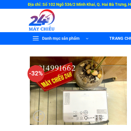
Bỏ
Địa chỉ: Số 102 Ngõ 536/2 Minh Khai, Q. Hai Bà Trưng, 
qua
nội
dung
Danh mục sản phẩm
TRANG CH
-32%