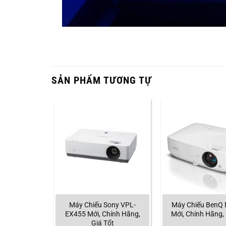
SẢN PHẨM TƯƠNG TỰ
ÁY CHIẾU
Máy Chiếu Sony VPL-
Máy Chiếu BenQ
230 Giá Ưu
EX455 Mới, Chính Hãng,
Mới, Chính Hãng, 
nh Dài Hạn
Giá Tốt