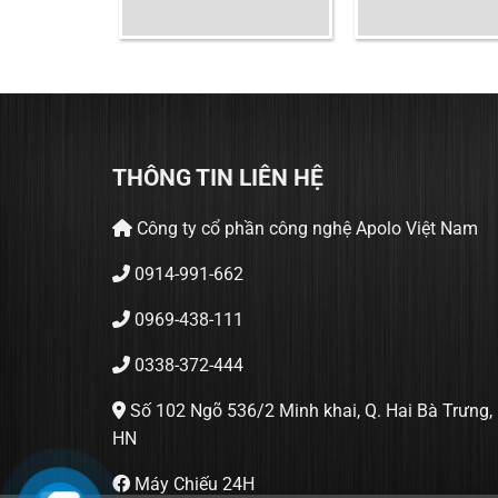
Giá
Giá
3.000.000
₫
gốc
hiện
à:
tại
3.500.000 ₫.
là:
3.000.000 ₫.
THÔNG TIN LIÊN HỆ
Công ty cổ phần công nghệ Apolo Việt Nam
0914-991-662
0969-438-111
0338-372-444
Số 102 Ngõ 536/2 Minh khai, Q. Hai Bà Trưng,
HN
Máy Chiếu 24H