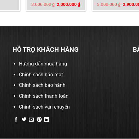
Giá
Giá
Giá
3.000.000
₫
2.000.000
₫
3.000.000
₫
2.900.0
gốc
hiện
gốc
là:
tại
là:
3.000.000 ₫.
là:
3.000.00
2.000.000 ₫.
HỖ TRỢ KHÁCH HÀNG
B
Hướng dẫn mua hàng
Chính sách bảo mật
Chính sách bảo hành
Chính sách thanh toán
Chính sách vận chuyển