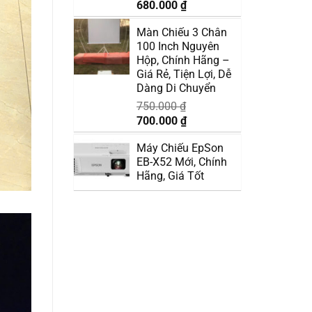
Giá
Giá
680.000
₫
gốc
hiện
Màn Chiếu 3 Chân
là:
tại
100 Inch Nguyên
720.000 ₫.
là:
Hộp, Chính Hãng –
680.000 ₫.
Giá Rẻ, Tiện Lợi, Dễ
Dàng Di Chuyển
750.000
₫
Giá
Giá
700.000
₫
gốc
hiện
Máy Chiếu EpSon
là:
tại
EB-X52 Mới, Chính
750.000 ₫.
là:
Hãng, Giá Tốt
700.000 ₫.