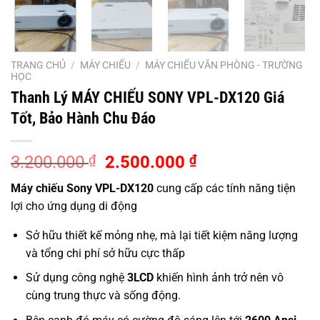
TRANG CHỦ
/
MÁY CHIẾU
/
MÁY CHIẾU VĂN PHÒNG - TRƯỜNG
HỌC
Thanh Lý MÁY CHIẾU SONY VPL-DX120 Giá
Tốt, Bảo Hành Chu Đáo
Giá
Giá
3.200.000
₫
2.500.000
₫
gốc
hiện
Máy chiếu Sony VPL-DX120
cung cấp các tính năng tiện
là:
tại
lợi cho ứng dụng di động
3.200.000 ₫.
là:
2.500.000 ₫.
Sở hữu thiết kế mỏng nhẹ, mà lại tiết kiệm năng lượng
và tổng chi phí sở hữu cực thấp
Sử dụng công nghệ
3LCD
khiến hình ảnh trở nên vô
cùng trung thực và sống động.