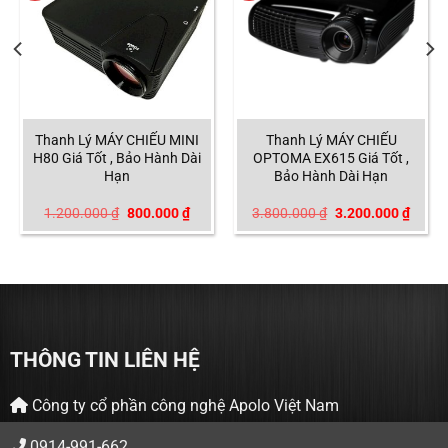
Thanh Lý MÁY CHIẾU MINI
Thanh Lý MÁY CHIẾU
H80 Giá Tốt , Bảo Hành Dài
OPTOMA EX615 Giá Tốt ,
Hạn
Bảo Hành Dài Hạn
á
Giá
Giá
Giá
Giá
1.200.000
₫
800.000
₫
3.800.000
₫
3.200.000
₫
ện
gốc
hiện
gốc
hiện
là:
tại
là:
tại
1.200.000 ₫.
là:
3.800.000 ₫.
là:
500.000 ₫.
800.000 ₫.
3.200
THÔNG TIN LIÊN HỆ
Công ty cổ phần công nghệ Apolo Việt Nam
0914-991-662