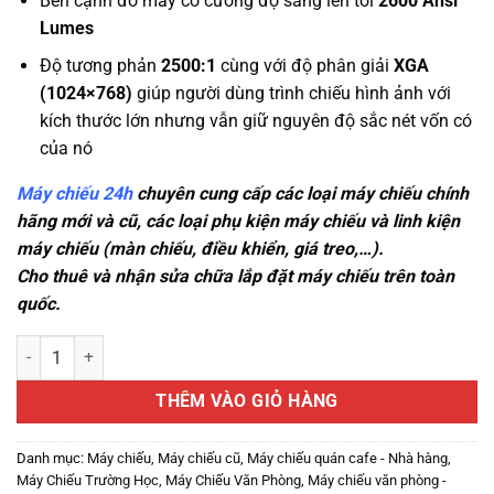
Bên cạnh đó máy có cường độ sáng lên tới
2600 Ansi
Lumes
Độ tương phản
2500:1
cùng với độ phân giải
XGA
(1024×768)
giúp người dùng trình chiếu hình ảnh với
kích thước lớn nhưng vẫn giữ nguyên độ sắc nét vốn có
của nó
Máy chiếu 24h
chuyên cung cấp các loại máy chiếu chính
hãng mới và cũ, các loại phụ kiện máy chiếu và linh kiện
máy chiếu (màn chiếu, điều khiển, giá treo,…).
Cho thuê và nhận sửa chữa lắp đặt máy chiếu trên toàn
quốc.
Thanh Lý MÁY CHIẾU SONY VPL-DX120 Giá Tốt, Bảo Hành Chu Đáo s
THÊM VÀO GIỎ HÀNG
Danh mục:
Máy chiếu
,
Máy chiếu cũ
,
Máy chiếu quán cafe - Nhà hàng
,
Máy Chiếu Trường Học
,
Máy Chiếu Văn Phòng
,
Máy chiếu văn phòng -