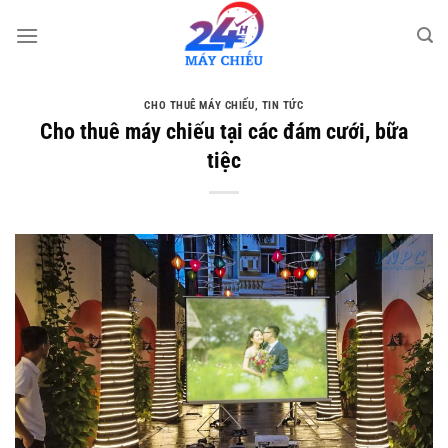
Bỏ
qua
nội
dung
CHO THUÊ MÁY CHIẾU
,
TIN TỨC
Cho thuê máy chiếu tại các đám cưới, bữa
tiệc