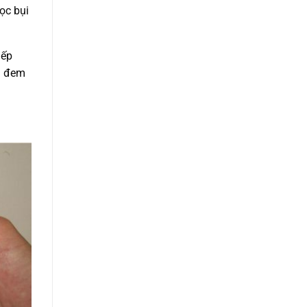
ọc bụi
iếp
hì đem