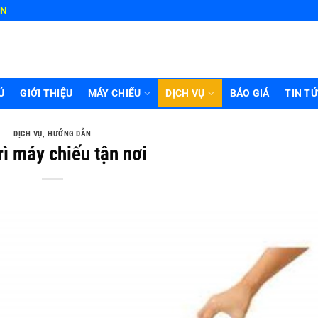
HN
Ủ
GIỚI THIỆU
MÁY CHIẾU
DỊCH VỤ
BÁO GIÁ
TIN T
DỊCH VỤ
,
HƯỚNG DẪN
rì máy chiếu tận nơi