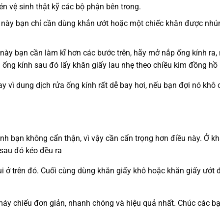
n vệ sinh thật kỹ các bộ phận bên trong.
c này bạn chỉ cần dùng khắn ướt hoặc một chiếc khăn được nhú
 này bạn cần làm kĩ hơn các bước trên, hãy mở nắp ống kính ra,
n ống kính sau đó lấy khăn giấy lau nhẹ theo chiều kim đồng hồ
y vì dung dịch rửa ống kính rất dễ bay hơi, nếu bạn đợi nó khô 
sinh bạn không cẩn thận, vì vậy cần cẩn trọng hơn điều này. Ở k
 sau đó kéo đều ra
ụi ở trên đó. Cuối cùng dùng khăn giấy khô hoặc khăn giấy ướt 
 máy chiếu đơn giản, nhanh chóng và hiệu quả nhất. Chúc các b