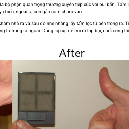
y là bộ phận quan trọng thường xuyên tiếp xúc với bụi bẩn. Tấm l
y chiếu, ngoài ra còn gắn nam châm vào
châm nhả ra và sau đó nhẹ nhàng lấy tấm lọc từ bên trong ra. T
g từ trong ra ngoài. Dùng lớp xịt để trôi đi lớp bụi, cuối cùng t