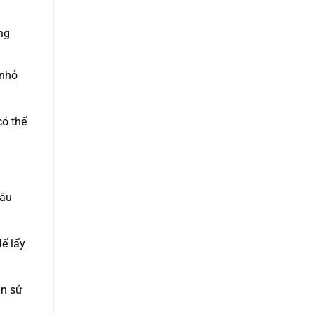
ng
 nhỏ
có thể
hâu
để lấy
ạn sử