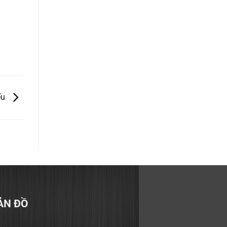
ếu
ẢN ĐỒ