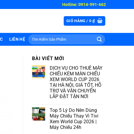
Hotline: 0914-991-662
GIỎ HÀNG /
0
₫
Tìm
ỨC
LIÊN HỆ
kiếm:
BÀI VIẾT MỚI
DỊCH VỤ CHO THUÊ MÁY
CHIẾU KÈM MÀN CHIẾU
XEM WORLD CUP 2026
TẠI HÀ NỘI, GIÁ TỐT, HỖ
TRỢ VÀ VẬN CHUYỂN
LẮP ĐẶT TẬN NƠI
Top 5 Lý Do Nên Dùng
Máy Chiếu Thay Vì Tivi
Xem World Cup 2026 |
Máy Chiếu 24h