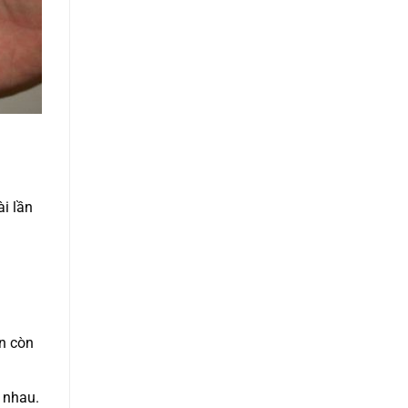
i lần
ẫn còn
 nhau.