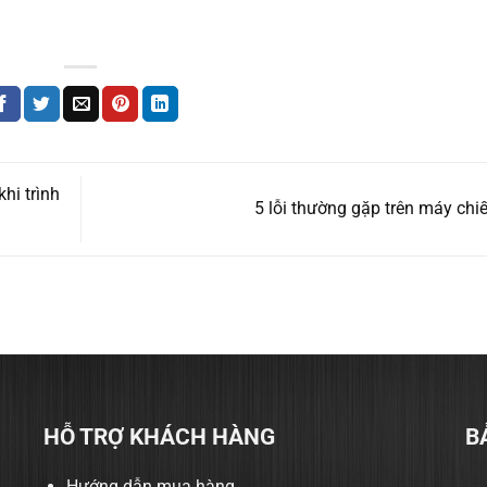
hi trình
5 lỗi thường gặp trên máy chi
HỖ TRỢ KHÁCH HÀNG
B
Hướng dẫn mua hàng