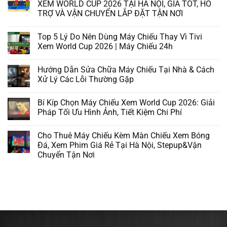
XEM WORLD CUP 2026 TẠI HÀ NỘI, GIÁ TỐT, HỖ
TRỢ VÀ VẬN CHUYỂN LẮP ĐẶT TẬN NƠI
Top 5 Lý Do Nên Dùng Máy Chiếu Thay Vì Tivi
Xem World Cup 2026 | Máy Chiếu 24h
Hướng Dẫn Sửa Chữa Máy Chiếu Tại Nhà & Cách
Xử Lý Các Lỗi Thường Gặp
Bí Kíp Chọn Máy Chiếu Xem World Cup 2026: Giải
Pháp Tối Ưu Hình Ảnh, Tiết Kiệm Chi Phí
Cho Thuê Máy Chiếu Kèm Màn Chiếu Xem Bóng
Đá, Xem Phim Giá Rẻ Tại Hà Nội, Stepup&Vận
Chuyển Tận Nơi