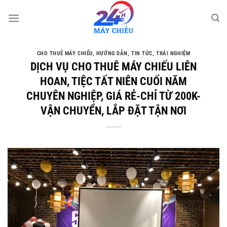
Bỏ
qua
nội
dung
CHO THUÊ MÁY CHIẾU
,
HƯỚNG DẪN
,
TIN TỨC
,
TRẢI NGHIỆM
DỊCH VỤ CHO THUÊ MÁY CHIẾU LIÊN
HOAN, TIỆC TẤT NIÊN CUỐI NĂM
CHUYÊN NGHIỆP, GIÁ RẺ-CHỈ TỪ 200K-
VẬN CHUYỂN, LẮP ĐẶT TẬN NƠI