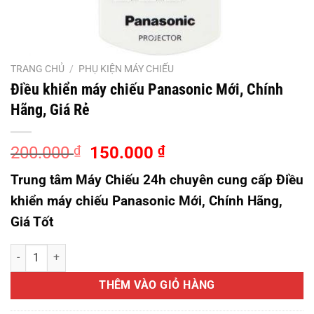
TRANG CHỦ
/
PHỤ KIỆN MÁY CHIẾU
Điều khiển máy chiếu Panasonic Mới, Chính
Hãng, Giá Rẻ
Giá
Giá
200.000
₫
150.000
₫
gốc
hiện
Trung tâm Máy Chiếu 24h chuyên cung cấp Điều
là:
tại
khiển máy chiếu Panasonic Mới, Chính Hãng,
200.000 ₫.
là:
150.000 ₫.
Giá Tốt
Điều khiển máy chiếu Panasonic Mới, Chính Hãng, Giá Rẻ số lượng
THÊM VÀO GIỎ HÀNG