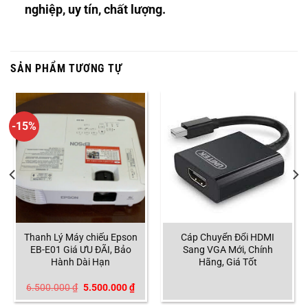
nghiệp, uy tín, chất lượng.
SẢN PHẨM TƯƠNG TỰ
-15%
Thanh Lý Máy chiếu Epson
Cáp Chuyển Đổi HDMI
EB-E01 Giá ƯU ĐÃI, Bảo
Sang VGA Mới, Chính
Hành Dài Hạn
Hãng, Giá Tốt
Giá
Giá
6.500.000
₫
5.500.000
₫
gốc
hiện
là:
tại