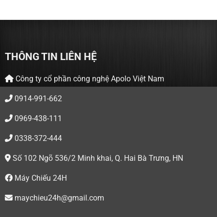
6.500.000 ₫.
là:
000 ₫.
5.500.000 ₫.
THÔNG TIN LIÊN HỆ
Công ty cổ phần công nghệ Apolo Việt Nam
0914-991-662
0969-438-111
0338-372-444
Số 102 Ngõ 536/2 Minh khai, Q. Hai Bà Trưng, HN
Máy Chiếu 24H
maychieu24h@gmail.com