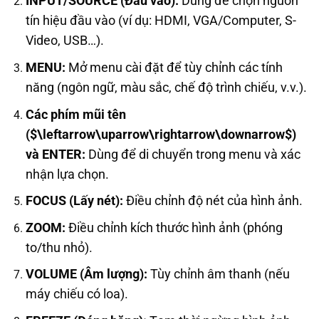
INPUT/SOURCE (Đầu vào):
Dùng để chọn nguồn
tín hiệu đầu vào (ví dụ: HDMI, VGA/Computer, S-
Video, USB…).
MENU:
Mở menu cài đặt để tùy chỉnh các tính
năng (ngôn ngữ, màu sắc, chế độ trình chiếu, v.v.).
Các phím mũi tên
(
$\leftarrow\uparrow\rightarrow\downarrow$
)
và ENTER:
Dùng để di chuyển trong menu và xác
nhận lựa chọn.
FOCUS (Lấy nét):
Điều chỉnh độ nét của hình ảnh.
ZOOM:
Điều chỉnh kích thước hình ảnh (phóng
to/thu nhỏ).
VOLUME (Âm lượng):
Tùy chỉnh âm thanh (nếu
máy chiếu có loa).