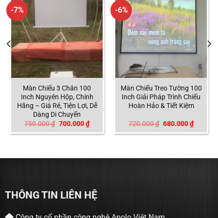
-7%
-6%
Màn Chiếu 3 Chân 100
Màn Chiếu Treo Tường 100
Inch Nguyên Hộp, Chính
Inch Giải Pháp Trình Chiếu
Hãng – Giá Rẻ, Tiện Lợi, Dễ
Hoàn Hảo & Tiết Kiệm
Dàng Di Chuyển
Giá
Giá
Giá
Giá
750.000
₫
700.000
₫
720.000
₫
680.000
₫
gốc
hiện
gốc
hiện
là:
tại
là:
tại
750.000 ₫.
là:
720.000 ₫.
là:
700.000 ₫.
680.000
THÔNG TIN LIÊN HỆ
Công ty cổ phần công nghệ Apolo Việt Nam