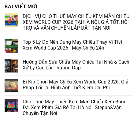
BÀI VIẾT MỚI
DỊCH VỤ CHO THUÊ MÁY CHIẾU KÈM MÀN CHIẾU
XEM WORLD CUP 2026 TẠI HÀ NỘI, GIÁ TỐT, HỖ
TRỢ VÀ VẬN CHUYỂN LẮP ĐẶT TẬN NƠI
Top 5 Lý Do Nên Dùng Máy Chiếu Thay Vì Tivi
Xem World Cup 2026 | Máy Chiếu 24h
Hướng Dẫn Sửa Chữa Máy Chiếu Tại Nhà & Cách
Xử Lý Các Lỗi Thường Gặp
Bí Kíp Chọn Máy Chiếu Xem World Cup 2026: Giải
Pháp Tối Ưu Hình Ảnh, Tiết Kiệm Chi Phí
Cho Thuê Máy Chiếu Kèm Màn Chiếu Xem Bóng
Đá, Xem Phim Giá Rẻ Tại Hà Nội, Stepup&Vận
Chuyển Tận Nơi